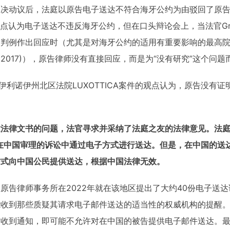
判决动议后，法庭以原告电子送达不符合海牙公约为由驳回了原
观点认为电子送达不违反海牙公约，但在口头辩论会上，当法官Grego
作出回应时（尤其是对海牙公约的适用有重要影响的最高院判例Water S
504,1505 (2017)），原告律师没有直接回应，而是为“没有研究”这个问
ds引用了伊利诺伊州北区法院LUXOTTICA案件的观点认为，原告没
法律文书的问题，法官寻求并采纳了法庭之友的法律意见。法庭之
允许在中国审理的诉讼中通过电子方式进行送达。但是，在中国的
方式向中国公民提供送达，根据中国法律无效。
原告律师事务所在2022年就在该地区提出了大约40份电子送
收到那些质疑其请求电子邮件送达的适当性的权威机构的提醒。在本
才收到通知，即可能不允许对在中国的被告提供电子邮件送达。