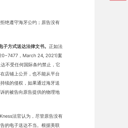
因拒绝遵守海牙公约；原告没有
电子方式送达法律文书。
正如法
al （20−7477，March 24, 2021)案
子送达不受任何国际条约禁止，它
有在店铺上公开，也不能从平台
告持续的侵权，如果通过海牙送
应诉的被告向原告提供的物理地
ohn F. Kness法官认为，尽管原告没有
原告的电子送达不当。根据美联