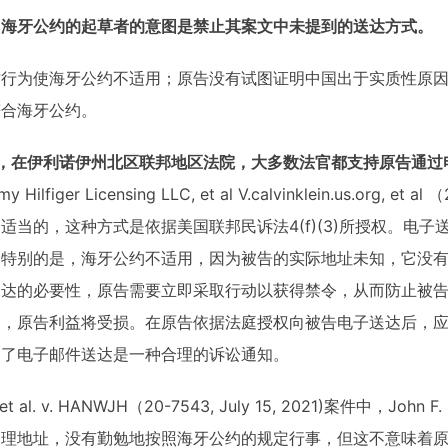
，海牙公约的起草者的意图是禁止其案文中未提到的送达方式。
方行为使海牙公约不适用；原告没有试图证明中国出于实质性原
符合海牙公约。
，在伊利诺伊州北区联邦地区法院，大多数法官都支持原告通过
 Hilfiger Licensing LLC, et al V.calvinklein.us.org, et 
适当的，这种方式是依据美国联邦民诉法4(f)(3)所授权。电
。特别的是，海牙公约不适用，因为被告的实际地址未知，它没
送达的必要性，原告需要立即采取行动以获得禁令，从而防止被
间，原告利益将受损。在原告依据法庭授权向被告电子送达后，
明了电子邮件送达是一种合理的诉讼通知。
 et al. v. HANWJH（20-7543, July 15, 2021)案件中，J
物理地址，没有勤勉地按照海牙公约的规定行事，但这不意味着