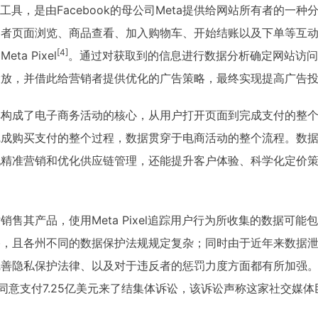
据追踪工具，是由Facebook的母公司Meta提供给网站所有者的
问者页面浏览、商品查看、加入购物车、开始结账以及下单等互
[4]
a Pixel
。通过对获取到的信息进行数据分析确定网站访问
投放，并借此给营销者提供优化的广告策略，最终实现提高广告
其构成了电子商务活动的核心，从用户打开页面到完成支付的整
完成购买支付的整个过程，数据贯穿于电商活动的整个流程。数
现精准营销和优化供应链管理，还能提升客户体验、科学化定价
售其产品，使用Meta Pixel追踪用户行为所收集的数据可
格，且各州不同的数据保护法规规定复杂；同时由于近年来数据
善隐私保护法律、以及对于违反者的惩罚力度方面都有所加强。有
解，同意支付7.25亿美元来了结集体诉讼，该诉讼声称这家社交媒