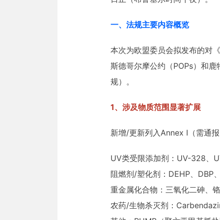
一、法规主要内容概览
本次为欧盟委员会拟发布的对《欧盟危
斯德哥尔摩公约（POPs）和鹿
规）。
1、涉及物质范围显著扩展
新增/更新列入Annex I（需
UV类受限添加剂：UV-328、UV-
阻燃剂/塑化剂：DEHP、DBP、
重金属化合物：三氧化二砷、铬
农药/生物杀灭剂：Carbendazim、